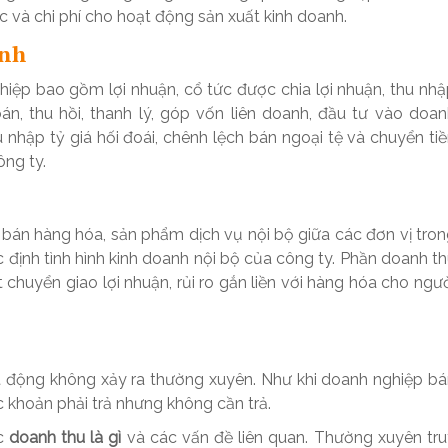
 và chi phí cho hoạt động sản xuất kinh doanh.
ính
iệp bao gồm lợi nhuận, cổ tức được chia lợi nhuận, thu nh
n, thu hồi, thanh lý, góp vốn liên doanh, đầu tư vào doa
 nhập tỷ giá hối đoái, chênh lệch bán ngoại tệ và chuyển ti
ông ty.
c bán hàng hóa, sản phẩm dịch vụ nội bộ giữa các đơn vị tro
 định tình hình kinh doanh nội bộ của công ty. Phần doanh t
chuyển giao lợi nhuận, rủi ro gắn liền với hàng hóa cho ngư
t động không xảy ra thường xuyên. Như khi doanh nghiệp b
ác khoản phải trả nhưng không cần trả.
ợc
doanh thu là gì
và các vấn đề liên quan. Thường xuyên tr