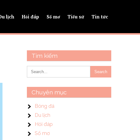
Du lịch
Hỏi đáp
Sổ mơ
Tiểu sử
Tin tức
Tìm kiếm
Chuyên mục
Bóng đá
Du lịch
Hỏi đáp
Sổ mơ