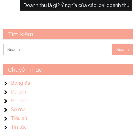
Doanh thu là gì? Ý nghĩa của các loại doanh thu
bài
viết
Tìm kiếm
Chuyên mục
Bóng đá
Du lịch
Hỏi đáp
Sổ mơ
Tiểu sử
Tin tức