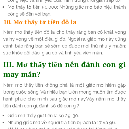
công việc và tình yêu của mình trong thời gian sắp tới.
Mơ thấy tờ tiền 50.000: Những giấc mơ báo hiệu thành
công sẽ đến với bạn.
10. Mơ thấy tờ tiền đô la
Nằm mơ thấy tiền đô la cho thấy rằng bạn có khát vọng
và hy vọng về một điều gì đó. Ngoài ra, giấc mơ này cũng
cảnh báo rằng bạn sẽ sớm có được mọi thứ như ý muốn:
sức khỏe dồi dào, giàu có và tình yêu viên mãn.
III. Mơ thấy tiền nên đánh con gì
may mắn?
Nằm mơ thấy tiền không phải là một giấc mơ hiếm gặp
trong cuộc sống. Và nhiều bạn luôn mong muốn tìm được
hạnh phúc cho mình sau giấc mơ này.Vậy nằm mơ thấy
tiền đánh con gì, đánh số đề con gì?
Giấc mơ thấy giữ tiền là số 29, 30.
Những giấc mơ về người trả tiền bị rách là 17 và 96.