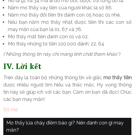
Nó là 91 và 34 mà ai đó mơ ước được trả từng đô la.
Nằm mơ thấy vay tiền của người khác là số 86.
Nằm mơ thấy đổi tiền thì đánh con 05 hoặc 01 nhé.
Nếu bạn nằm mơ thấy nhặt được tiền thì các con số
may mắn của bạn là 01, 67 và 76.
Mơ thấy mất tiền đánh con 01 và 02.
Mơ thấy những tờ tiền 100.000 đánh: 22, 64
(*Những thông tin này chỉ mang tính chất tham khảo*)
IV. Lời kết
Trên đây là toàn bộ những thông tin về giấc
mơ thấy tiền
được nhiều người tìm hiểu và thắc mắc. Hy vọng thông
tin này sẽ giúp ích với các bạn. Cảm ơn bạn đã đọc! Chúc
các bạn may mắn!
Sổ mơ
Điều
Mơ thấy lửa cháy điềm báo gì? Nên đánh con gì may
mắn?
hướng