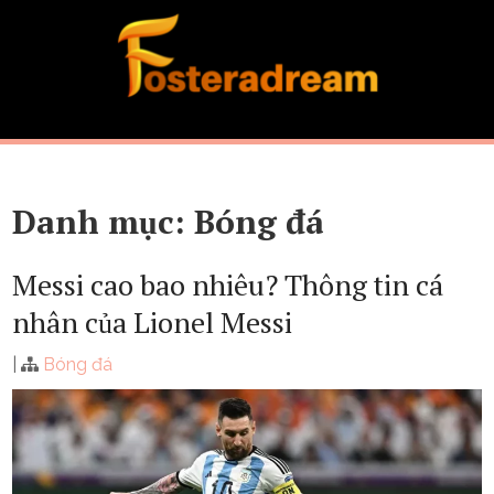
Skip
to
content
Danh mục:
Bóng đá
Messi cao bao nhiêu? Thông tin cá
nhân của Lionel Messi
|
Bóng đá