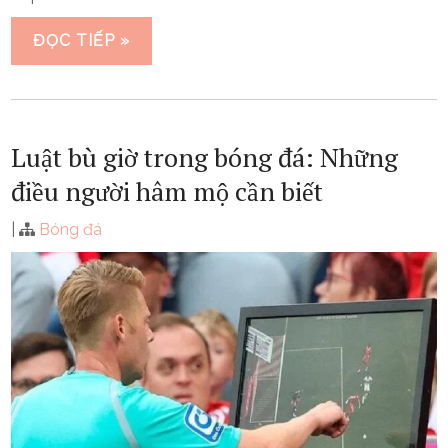
ĐỌC TIẾP »
Luật bù giờ trong bóng đá: Những
điều người hâm mộ cần biết
|
Bóng đá