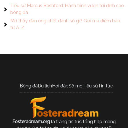
Tiểu sử Marcus Rashford: Hành trình vươn tới đỉnh cao
bóng đá
Mơ thấy đàn ông chết đánh số gì? Giải mã điềm báo
từ A-Z
Bóng đá
Du lịch
Hỏi đáp
Sổ mơ
Tiểu sử
Tin tức
Fosteradream.org
là trang tin tức tổng hợp mang