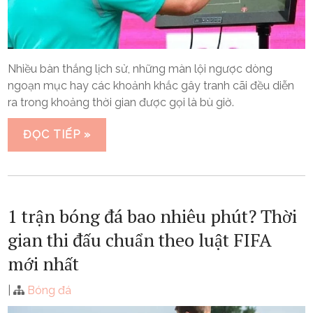
Nhiều bàn thắng lịch sử, những màn lội ngược dòng
ngoạn mục hay các khoảnh khắc gây tranh cãi đều diễn
ra trong khoảng thời gian được gọi là bù giờ.
ĐỌC TIẾP »
1 trận bóng đá bao nhiêu phút? Thời
gian thi đấu chuẩn theo luật FIFA
mới nhất
|
Bóng đá