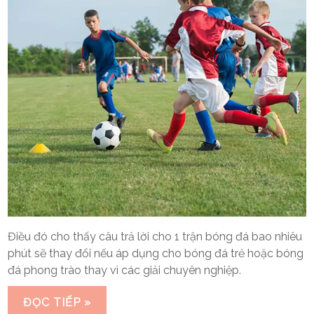
Điều đó cho thấy câu trả lời cho 1 trận bóng đá bao nhiêu
phút sẽ thay đổi nếu áp dụng cho bóng đá trẻ hoặc bóng
đá phong trào thay vì các giải chuyên nghiệp.
ĐỌC TIẾP »