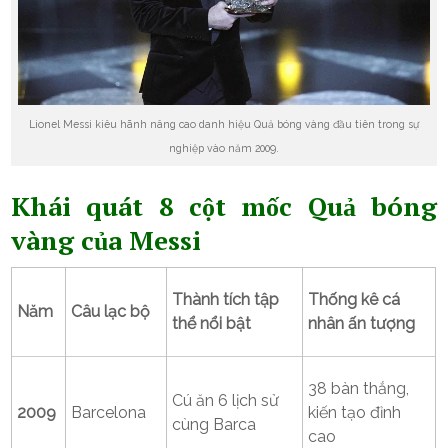
Lionel Messi kiêu hãnh nâng cao danh hiệu Quả bóng vàng đầu tiên trong sự
nghiệp vào năm 2009.
Khái quát 8 cột mốc Quả bóng
vàng của Messi
Thành tích tập
Thống kê cá
Năm
Câu lạc bộ
thể nổi bật
nhân ấn tượng
38 bàn thắng,
Cú ăn 6 lịch sử
2009
Barcelona
kiến tạo đỉnh
cùng Barca
cao