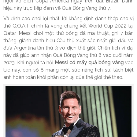
ngôi vô địch Copa América ngay trên đất Brazil. Danh
hiệu này trực tiếp đem về Quả Bóng Vàng thứ 7.
Và đỉnh cao chói lọi nhất, lời khẳng định đanh thép cho vị
thế G.O.A.T chính là vòng chung kết World Cup 2022 tại
Qatar. Messi chơi một thứ bóng đá ma thuật, ghi 7 bàn
thắng, giành danh hiệu Cầu thủ xuất sắc nhất giải đấu và
đưa Argentina lần thứ 3 vô địch thế giới. Chiến tích vĩ đại
này đã giúp anh nhận Quả Bóng Vàng thứ 8 vào cuối năm
2023. Khi người ta hỏi
Messi có mấy quả bóng vàng
vào
lúc này, con số 8 mang một sức nặng lịch sử, tách biệt
anh hoàn toàn khỏi phần còn lại của thế giới thể thao.