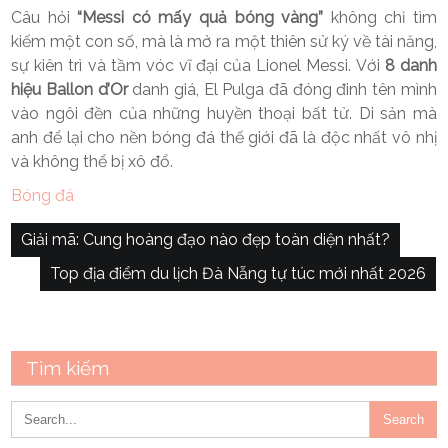
Câu hỏi
“Messi có mấy quả bóng vàng”
không chỉ tìm
kiếm một con số, mà là mở ra một thiên sử ký về tài năng,
sự kiên trì và tầm vóc vĩ đại của Lionel Messi. Với
8 danh
hiệu Ballon d’Or
danh giá, El Pulga đã đóng đinh tên mình
vào ngôi đền của những huyền thoại bất tử. Di sản mà
anh để lại cho nền bóng đá thế giới đã là độc nhất vô nhị
và không thể bị xô đổ.
Bóng đá
Điều
Giải mã: Cung hoàng đạo nào đẹp toàn diện nhất?
hướng
Top địa điểm du lịch Đà Nẵng tự túc mới nhất 2026
bài
viết
Tìm kiếm