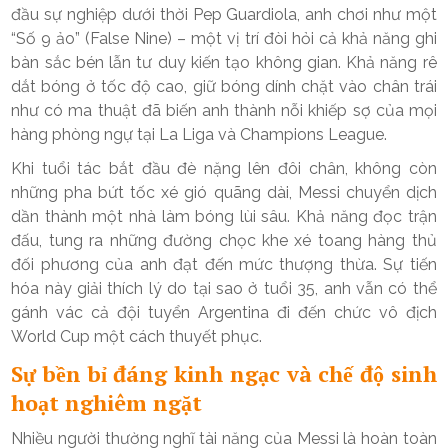
đầu sự nghiệp dưới thời Pep Guardiola, anh chơi như một
“Số 9 ảo” (False Nine) – một vị trí đòi hỏi cả khả năng ghi
bàn sắc bén lẫn tư duy kiến tạo không gian. Khả năng rê
dắt bóng ở tốc độ cao, giữ bóng dính chặt vào chân trái
như có ma thuật đã biến anh thành nỗi khiếp sợ của mọi
hàng phòng ngự tại La Liga và Champions League.
Khi tuổi tác bắt đầu đè nặng lên đôi chân, không còn
những pha bứt tốc xé gió quãng dài, Messi chuyển dịch
dần thành một nhà làm bóng lùi sâu. Khả năng đọc trận
đấu, tung ra những đường chọc khe xé toang hàng thủ
đối phương của anh đạt đến mức thượng thừa. Sự tiến
hóa này giải thích lý do tại sao ở tuổi 35, anh vẫn có thể
gánh vác cả đội tuyển Argentina đi đến chức vô địch
World Cup một cách thuyết phục.
Sự bền bỉ đáng kinh ngạc và chế độ sinh
hoạt nghiêm ngặt
Nhiều người thường nghĩ tài năng của Messi là hoàn toàn