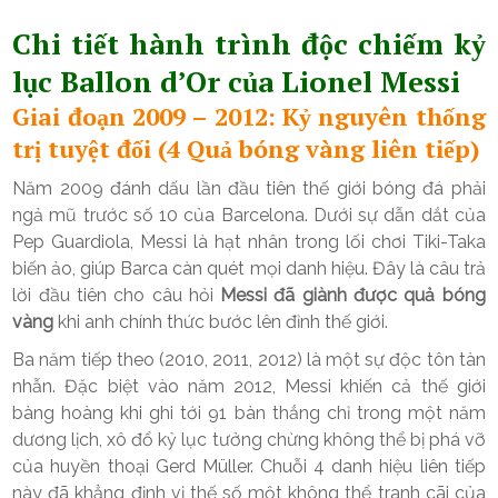
Chi tiết hành trình độc chiếm kỷ
lục Ballon d’Or của Lionel Messi
Giai đoạn 2009 – 2012: Kỷ nguyên thống
trị tuyệt đối (4 Quả bóng vàng liên tiếp)
Năm 2009 đánh dấu lần đầu tiên thế giới bóng đá phải
ngả mũ trước số 10 của Barcelona. Dưới sự dẫn dắt của
Pep Guardiola, Messi là hạt nhân trong lối chơi Tiki-Taka
biến ảo, giúp Barca càn quét mọi danh hiệu. Đây là câu trả
lời đầu tiên cho câu hỏi
Messi đã giành được quả bóng
vàng
khi anh chính thức bước lên đỉnh thế giới.
Ba năm tiếp theo (2010, 2011, 2012) là một sự độc tôn tàn
nhẫn. Đặc biệt vào năm 2012, Messi khiến cả thế giới
bàng hoàng khi ghi tới 91 bàn thắng chỉ trong một năm
dương lịch, xô đổ kỷ lục tưởng chừng không thể bị phá vỡ
của huyền thoại Gerd Müller. Chuỗi 4 danh hiệu liên tiếp
này đã khẳng định vị thế số một không thể tranh cãi của