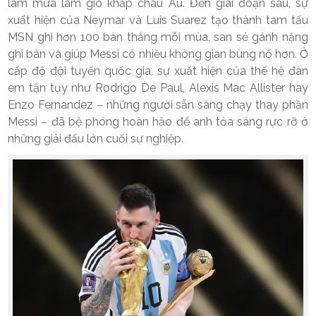
làm mưa làm gió khắp châu Âu. Đến giai đoạn sau, sự
xuất hiện của Neymar và Luis Suarez tạo thành tam tấu
MSN ghi hơn 100 bàn thắng mỗi mùa, san sẻ gánh nặng
ghi bàn và giúp Messi có nhiều không gian bùng nổ hơn. Ở
cấp độ đội tuyển quốc gia, sự xuất hiện của thế hệ đàn
em tận tụy như Rodrigo De Paul, Alexis Mac Allister hay
Enzo Fernandez – những người sẵn sàng chạy thay phần
Messi – đã bệ phóng hoàn hảo để anh tỏa sáng rực rỡ ở
những giải đấu lớn cuối sự nghiệp.