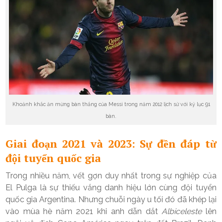
Khoảnh khắc ăn mừng bàn thắng của Messi trong năm 2012 lịch sử với kỷ lục 91
bàn.
Giai đoạn 2021 và 2023: Sự đền đáp từ
đội tuyển quốc gia
Trong nhiều năm, vết gợn duy nhất trong sự nghiệp của
El Pulga là sự thiếu vắng danh hiệu lớn cùng đội tuyển
quốc gia Argentina. Nhưng chuỗi ngày u tối đó đã khép lại
vào mùa hè năm 2021 khi anh dẫn dắt
Albiceleste
lên