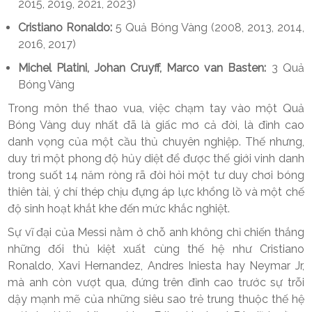
2015, 2019, 2021, 2023)
Cristiano Ronaldo:
5 Quả Bóng Vàng (2008, 2013, 2014,
2016, 2017)
Michel Platini, Johan Cruyff, Marco van Basten:
3 Quả
Bóng Vàng
Trong môn thể thao vua, việc chạm tay vào một Quả
Bóng Vàng duy nhất đã là giấc mơ cả đời, là đỉnh cao
danh vọng của một cầu thủ chuyên nghiệp. Thế nhưng,
duy trì một phong độ hủy diệt để được thế giới vinh danh
trong suốt 14 năm ròng rã đòi hỏi một tư duy chơi bóng
thiên tài, ý chí thép chịu đựng áp lực khổng lồ và một chế
độ sinh hoạt khắt khe đến mức khắc nghiệt.
Sự vĩ đại của Messi nằm ở chỗ anh không chỉ chiến thắng
những đối thủ kiệt xuất cùng thế hệ như Cristiano
Ronaldo, Xavi Hernandez, Andres Iniesta hay Neymar Jr,
mà anh còn vượt qua, đứng trên đỉnh cao trước sự trỗi
dậy mạnh mẽ của những siêu sao trẻ trung thuộc thế hệ