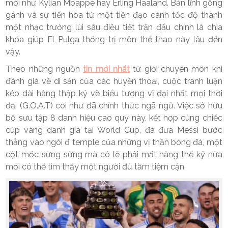
mới như Kylian Mbappé hay Erling Haaland. Bản lĩnh gồng
gánh và sự tiến hóa từ một tiền đạo cánh tốc độ thành
một nhạc trưởng lùi sâu điều tiết trận đấu chính là chìa
khóa giúp El Pulga thống trị môn thể thao này lâu đến
vậy.
Theo những nguồn
tin mới nhất
từ giới chuyên môn khi
đánh giá về di sản của các huyền thoại, cuộc tranh luận
kéo dài hàng thập kỷ về biểu tượng vĩ đại nhất mọi thời
đại (G.O.A.T) coi như đã chính thức ngã ngũ. Việc sở hữu
bộ sưu tập 8 danh hiệu cao quý này, kết hợp cùng chiếc
cúp vàng danh giá tại World Cup, đã đưa Messi bước
thẳng vào ngôi đ temple của những vị thần bóng đá, một
cột mốc sừng sững mà có lẽ phải mất hàng thế kỷ nữa
mới có thể tìm thấy một người đủ tầm tiệm cận.