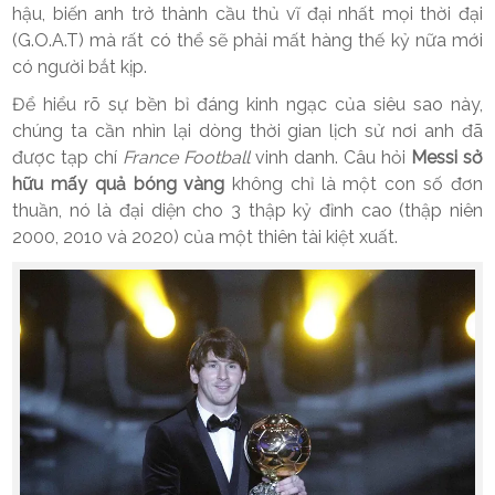
hậu, biến anh trở thành cầu thủ vĩ đại nhất mọi thời đại
(G.O.A.T) mà rất có thể sẽ phải mất hàng thế kỷ nữa mới
có người bắt kịp.
Để hiểu rõ sự bền bỉ đáng kinh ngạc của siêu sao này,
chúng ta cần nhìn lại dòng thời gian lịch sử nơi anh đã
được tạp chí
France Football
vinh danh. Câu hỏi
Messi sở
hữu mấy quả bóng vàng
không chỉ là một con số đơn
thuần, nó là đại diện cho 3 thập kỷ đỉnh cao (thập niên
2000, 2010 và 2020) của một thiên tài kiệt xuất.