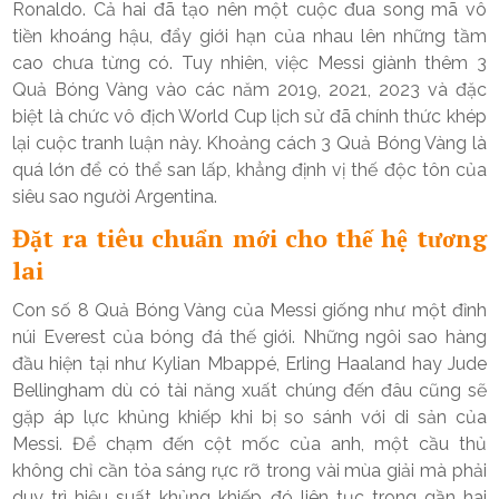
Ronaldo. Cả hai đã tạo nên một cuộc đua song mã vô
tiền khoáng hậu, đẩy giới hạn của nhau lên những tầm
cao chưa từng có. Tuy nhiên, việc Messi giành thêm 3
Quả Bóng Vàng vào các năm 2019, 2021, 2023 và đặc
biệt là chức vô địch World Cup lịch sử đã chính thức khép
lại cuộc tranh luận này. Khoảng cách 3 Quả Bóng Vàng là
quá lớn để có thể san lấp, khẳng định vị thế độc tôn của
siêu sao người Argentina.
Đặt ra tiêu chuẩn mới cho thế hệ tương
lai
Con số 8 Quả Bóng Vàng của Messi giống như một đỉnh
núi Everest của bóng đá thế giới. Những ngôi sao hàng
đầu hiện tại như Kylian Mbappé, Erling Haaland hay Jude
Bellingham dù có tài năng xuất chúng đến đâu cũng sẽ
gặp áp lực khủng khiếp khi bị so sánh với di sản của
Messi. Để chạm đến cột mốc của anh, một cầu thủ
không chỉ cần tỏa sáng rực rỡ trong vài mùa giải mà phải
duy trì hiệu suất khủng khiếp đó liên tục trong gần hai