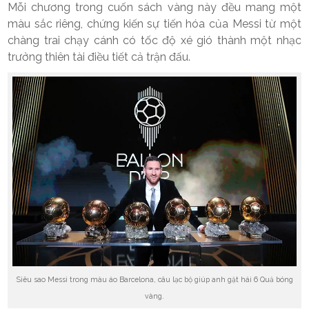
Mỗi chương trong cuốn sách vàng này đều mang một
màu sắc riêng, chứng kiến sự tiến hóa của Messi từ một
chàng trai chạy cánh có tốc độ xé gió thành một nhạc
trưởng thiên tài điều tiết cả trận đấu.
Siêu sao Messi trong màu áo Barcelona, câu lạc bộ giúp anh gặt hái 6 Quả bóng
vàng.