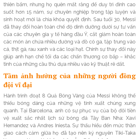
thiên bẩm, nhưng họ quên mất rằng để duy trì đỉnh cao
suốt hơn 15 năm, sự chuyên nghiệp trong tập luyện và
sinh hoạt mới là chìa khóa quyết định. Sau tuổi 30, Messi
đã thay đổi hoàn toàn chế độ dinh dưỡng dưới sự tư vấn
của các chuyên gia y tế hàng đầu Ý, cắt giảm hoàn toàn
các món ăn chứa nhiều đường và đồ có ga, tập trung vào
cá, thịt gà, rau xanh và các loại hạt. Chính sự thay đổi này
giúp anh hạn chế tối đa các chấn thương cơ bắp – khắc
tinh của những cầu thủ dựa nhiều vào kỹ thuật rê dắt.
Tầm ảnh hưởng của những người đồng
đội vĩ đại
Hành trình đoạt 8 Quả Bóng Vàng của Messi không thể
thiếu bóng dáng của những vệ tinh xuất chúng xung
quanh. Tại Barcelona, anh có sự phục vụ của bộ đôi tiền
vệ xuất sắc nhất lịch sử bóng đá Tây Ban Nha: Xavi
Hernandez và Andres Iniesta. Sự thấu hiểu đến mức thần
giao cách cảm giữa họ đã tạo nên kỷ nguyên Tiki-Taka