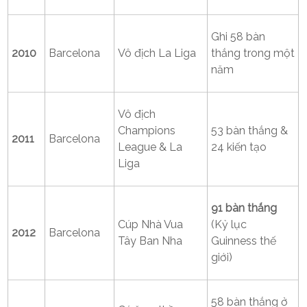
Ghi 58 bàn
2010
Barcelona
Vô địch La Liga
thắng trong một
năm
Vô địch
Champions
53 bàn thắng &
2011
Barcelona
League & La
24 kiến tạo
Liga
91 bàn thắng
Cúp Nhà Vua
(Kỷ lục
2012
Barcelona
Tây Ban Nha
Guinness thế
giới)
58 bàn thắng ở