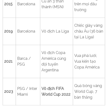
Cú ăn 3 thần
2015
Barcelona
trên mọi đấu
thánh (MSN)
trường
Chiếc giày vàng
2019
Barcelona
Vô địch La Liga
châu Âu (36 bàn
tại La Liga)
Vô địch Copa
Vua phá lưới,
Barca /
América cùng
2021
Vua kiến tạo
PSG
đội tuyển
Copa América
Argentina
Quả bóng vàng
PSG / Inter
Vô địch FIFA
2023
World Cup, 7
Miami
World Cup 2022
bàn thắng