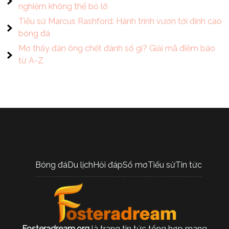
nghiệm không thể bỏ lỡ
Tiểu sử Marcus Rashford: Hành trình vươn tới đỉnh cao
bóng đá
Mơ thấy đàn ông chết đánh số gì? Giải mã điềm báo
từ A-Z
Bóng đá
Du lịch
Hỏi đáp
Sổ mơ
Tiểu sử
Tin tức
Fosteradream.org
là trang tin tức tổng hợp mang