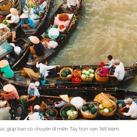
túc giúp bạn có chuyến đi miền Tây trọn vẹn, tiết kiệm.