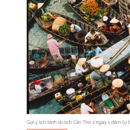
Gợi ý lịch trình du lịch Cần Thơ 2 ngày 1 đêm tự 