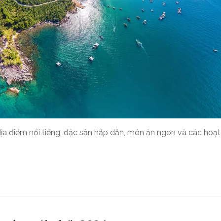
a điểm nổi tiếng, đặc sản hấp dẫn, món ăn ngon và các hoạt