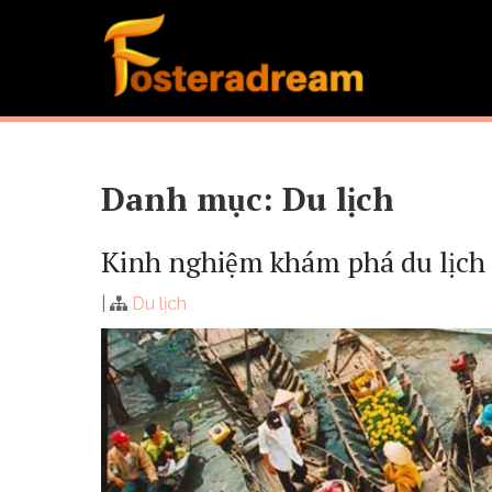
Skip
to
content
Danh mục:
Du lịch
Kinh nghiệm khám phá du lịch 
|
Du lịch