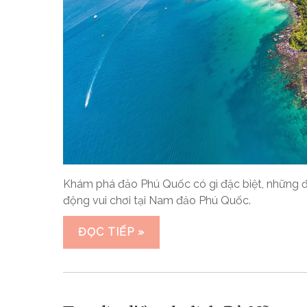
Khám phá đảo Phú Quốc có gì đặc biệt, những đị
động vui chơi tại Nam đảo Phú Quốc.
ĐỌC TIẾP »