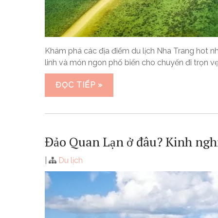
Khám phá các địa điểm du lịch Nha Trang hot n
linh và món ngon phố biển cho chuyến đi trọn vẹ
ĐỌC TIẾP »
Đảo Quan Lạn ở đâu? Kinh ngh
|
Du lịch