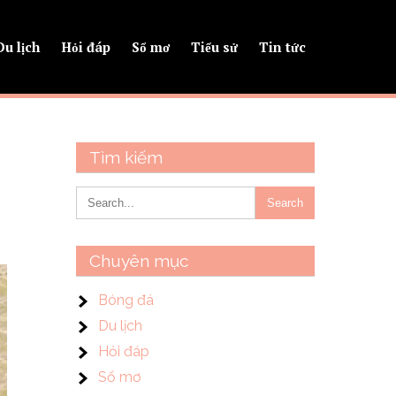
Du lịch
Hỏi đáp
Sổ mơ
Tiểu sử
Tin tức
Tìm kiếm
Chuyên mục
Bóng đá
Du lịch
Hỏi đáp
Sổ mơ