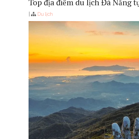
Top địa điểm du lịch Đà Nẵng t
|
Du lịch