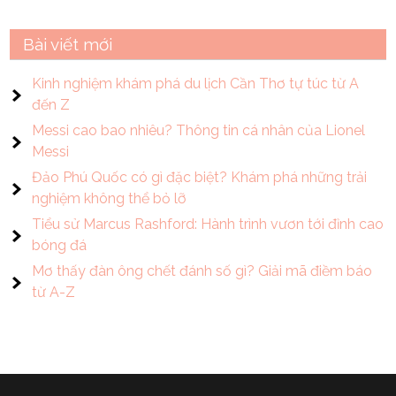
Bài viết mới
Kinh nghiệm khám phá du lịch Cần Thơ tự túc từ A
đến Z
Messi cao bao nhiêu? Thông tin cá nhân của Lionel
Messi
Đảo Phú Quốc có gì đặc biệt? Khám phá những trải
nghiệm không thể bỏ lỡ
Tiểu sử Marcus Rashford: Hành trình vươn tới đỉnh cao
bóng đá
Mơ thấy đàn ông chết đánh số gì? Giải mã điềm báo
từ A-Z