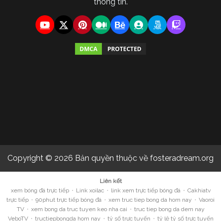
thông tin.
Copyright © 2026 Bản quyền thuộc về fosteradream.org
Liên kết
xem bóng đá trực tiếp
•
Link xoilac
•
link xem trực tiếp bóng đá
•
Cakhiatv
trực tiếp
•
90phut trực tiếp bóng đá
•
xem truc tiep bong da hom nay
•
Vaoroi
TV
•
xem bong da truc tuyen keo nha cai
•
truc tiep bong da dem nay
VeboTV
•
tructiepbongda hom nay
•
tỷ số trực tuyến
•
tỷ lệ tỷ số trực tuyến