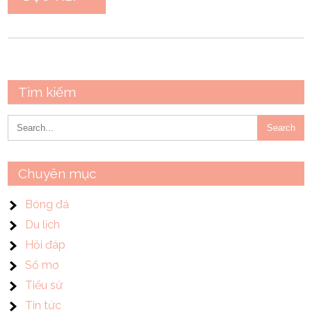
Tìm kiếm
Chuyên mục
Bóng đá
Du lịch
Hỏi đáp
Sổ mơ
Tiểu sử
Tin tức