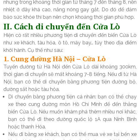
nhưng trong khoảng thời gian từ tháng 7 đến tháng 8, nền
nhiệt ở đây khá cao, nắng nóng gay gắt. Do đó để đảm
bảo sức khỏe thì bạn nên chọn khoảng thời gian phù hợp.
II. Cách di chuyển đến Cửa Lò
Hiện có rất nhiều phương tiện di chuyển đến biển Cửa Lò
như xe khách, tàu hỏa, ô tô, máy bay… tùy theo địa điểm
khởi hành. Cụ thể như sau:
1. Cung đường Hà Nội – Cửa Lò
Tuyến đường từ Hà Nội đến Cửa Lò dài khoảng 300km,
thời gian di chuyển sẽ mất khoảng 7-8 tiếng. Nếu đi từ Hà
Nội, bạn có thể di chuyển bằng phương tiện đường bộ,
đường sắt hoặc tàu hỏa.
Di chuyển bằng phương tiện cá nhân: bạn có thể chạy
xe theo cung đường mòn Hồ Chí Minh để đến thẳng
biển Cửa Lò. Nếu muốn khám phá thêm nhiều nơi khác,
bạn có thể đi theo đường quốc lộ 1A qua Ninh Bình
hoặc thanh Hóa.
Nếu đi bằng xe khách, bạn có thể mua vé xe tại bến xe