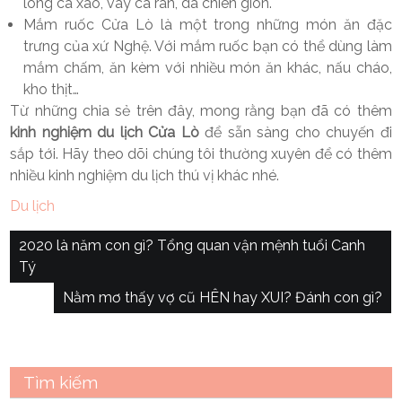
lòng cá xào, vây cá rán, da chiên giòn.
Mắm ruốc Cửa Lò là một trong những món ăn đặc
trưng của xứ Nghệ. Với mắm ruốc bạn có thể dùng làm
mắm chấm, ăn kèm với nhiều món ăn khác, nấu cháo,
kho thịt…
Từ những chia sẻ trên đây, mong rằng bạn đã có thêm
kinh nghiệm du lịch Cửa Lò
để sẵn sàng cho chuyến đi
sắp tới. Hãy theo dõi chúng tôi thường xuyên để có thêm
nhiều kinh nghiệm du lịch thú vị khác nhé.
Du lịch
Điều
2020 là năm con gì? Tổng quan vận mệnh tuổi Canh
Tý
hướng
Nằm mơ thấy vợ cũ HÊN hay XUI? Đánh con gì?
bài
viết
Tìm kiếm