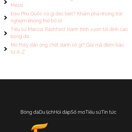
Messi
Đảo Phú Quốc có gì đặc biệt? Khám phá những trải
nghiệm không thể bỏ lỡ
Tiểu sử Marcus Rashford: Hành trình vươn tới đỉnh cao
bóng đá
Mơ thấy đàn ông chết đánh số gì? Giải mã điềm báo
từ A-Z
Bóng đá
Du lịch
Hỏi đáp
Sổ mơ
Tiểu sử
Tin tức