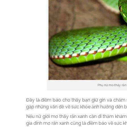
Phụ nữ mơ thấy rắn 
Đây là điềm báo cho thấy bạn giữ gìn và chăm 
gặp những vấn đề về sức khỏe ảnh hưởng đến b
Nếu nữ giới mơ thấy rắn xanh cần đi thăm khám
gia đình mơ rắn xanh cũng là điềm báo về sức k