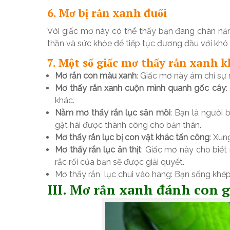
6. Mơ bị rắn xanh đuổi
Với giấc mơ này có thể thấy bạn đang chán nản, 
thần và sức khỏe để tiếp tục đương đầu với khó
7. Một số giấc mơ thấy rắn xanh 
Mơ rắn con màu xanh
: Giấc mơ này ám chỉ sự 
Mơ thấy rắn xanh cuộn mình quanh gốc cây
:
khác.
Nằm mơ thấy rắn lục săn mồi
: Bạn là người 
gặt hái được thành công cho bản thân.
Mơ thấy rắn lục bị con vật khác tấn công
: Xun
Mơ thấy rắn lục ăn thịt
: Giấc mơ này cho biết
rắc rối của bạn sẽ được giải quyết.
Mơ thấy rắn lục chui vào hang: Bạn sống khép k
III. Mơ rắn xanh đánh con g