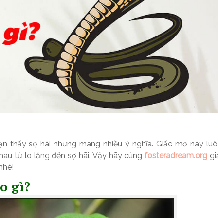
n thấy sợ hãi nhưng mang nhiều ý nghĩa. Giấc mơ này luô
au từ lo lắng đến sợ hãi. Vậy hãy cùng
fosteradream.org
gi
nhé!
o gì?