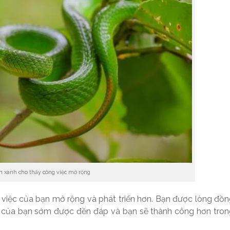
n xanh cho thấy công việc mở rộng
việc của bạn mở rộng và phát triển hơn. Bạn được lòng đồ
c của bạn sớm được đền đáp và bạn sẽ thành công hơn tron