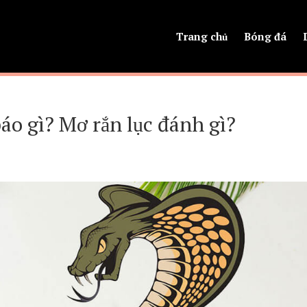
Trang chủ
Bóng đá
áo gì? Mơ rắn lục đánh gì?