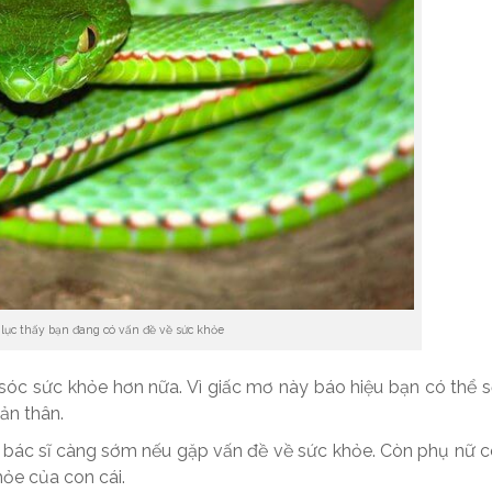
lục thấy bạn đang có vấn đề về sức khỏe
sóc sức khỏe hơn nữa. Vì giấc mơ này báo hiệu bạn có thể 
ản thân.
 bác sĩ càng sớm nếu gặp vấn đề về sức khỏe. Còn phụ nữ 
hỏe của con cái.