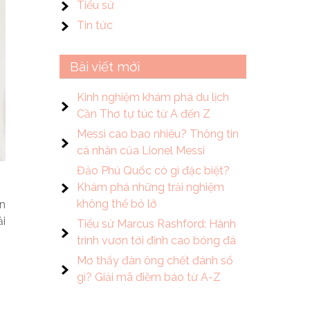
Tiểu sử
Tin tức
Bài viết mới
Kinh nghiệm khám phá du lịch
Cần Thơ tự túc từ A đến Z
Messi cao bao nhiêu? Thông tin
cá nhân của Lionel Messi
Đảo Phú Quốc có gì đặc biệt?
Khám phá những trải nghiệm
không thể bỏ lỡ
n
ải
Tiểu sử Marcus Rashford: Hành
trình vươn tới đỉnh cao bóng đá
Mơ thấy đàn ông chết đánh số
gì? Giải mã điềm báo từ A-Z