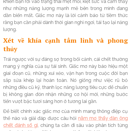
khiến bạn rơi vào trạng thái mệt mỏi, kiệt sức và cảm thấy
như những năng lượng mạnh mẽ bên trong mình đang
dần biến mất. Giấc mơ này là lời cảnh báo từ tiềm thức
rằng bạn cần phải dành thời gian nghỉ ngơi, tái tạo lại năng
lượng.
Xét về khía cạnh tâm linh và phong
thủy
Trái ngược với sự đáng sợ trong bối cảnh, cái chết thường
mang ý nghĩa của sự tái sinh. Giấc mơ này báo hiệu một
giai đoạn cũ, những xui xẻo, vận hạn trong cuộc đời bạn
sắp sửa khép lại hoàn toàn. Nó giống như việc rũ bỏ
những điều cũ kỹ, thanh lọc năng lượng tiêu cực để chuẩn
bị không gian đón nhận những cơ hội mới, những bước
tiến vượt bậc tươi sáng hơn ở tương lai gần.
Để biết chính xác giấc mơ của mình mang thông điệp cụ
thể nào và giải đáp được câu hỏi
nằm mơ thấy đàn ông
chết đánh số gì
, chúng ta cần đi sâu vào phân tích từng