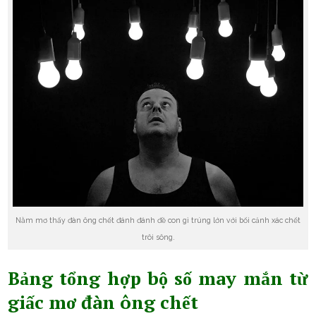
Nằm mơ thấy đàn ông chết đánh đánh đề con gì trúng lớn với bối cảnh xác chết
trôi sông.
Bảng tổng hợp bộ số may mắn từ
giấc mơ đàn ông chết