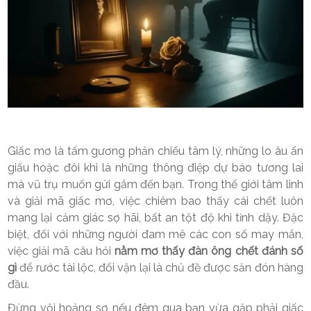
Giấc mơ là tấm gương phản chiếu tâm lý, những lo âu ẩn
giấu hoặc đôi khi là những thông điệp dự báo tương lai
mà vũ trụ muốn gửi gắm đến bạn. Trong thế giới tâm linh
và giải mã giấc mơ, việc chiêm bao thấy cái chết luôn
mang lại cảm giác sợ hãi, bất an tột độ khi tỉnh dậy. Đặc
biệt, đối với những người đam mê các con số may mắn,
việc giải mã câu hỏi
nằm mơ thấy đàn ông chết đánh số
gì
để rước tài lộc, đổi vận lại là chủ đề được săn đón hàng
đầu.
Đừng vội hoảng sợ nếu đêm qua bạn vừa gặp phải giấc