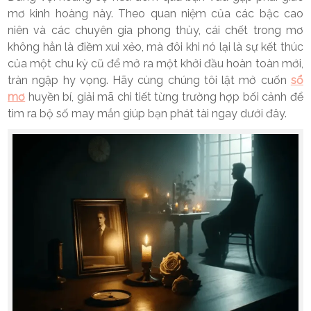
mơ kinh hoàng này. Theo quan niệm của các bậc cao
niên và các chuyên gia phong thủy, cái chết trong mơ
không hẳn là điềm xui xẻo, mà đôi khi nó lại là sự kết thúc
của một chu kỳ cũ để mở ra một khởi đầu hoàn toàn mới,
tràn ngập hy vọng. Hãy cùng chúng tôi lật mở cuốn
sổ
mơ
huyền bí, giải mã chi tiết từng trường hợp bối cảnh để
tìm ra bộ số may mắn giúp bạn phát tài ngay dưới đây.