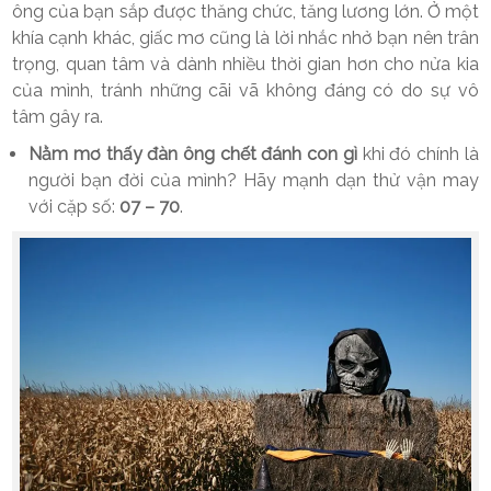
ông của bạn sắp được thăng chức, tăng lương lớn. Ở một
khía cạnh khác, giấc mơ cũng là lời nhắc nhở bạn nên trân
trọng, quan tâm và dành nhiều thời gian hơn cho nửa kia
của mình, tránh những cãi vã không đáng có do sự vô
tâm gây ra.
Nằm mơ thấy đàn ông chết đánh con gì
khi đó chính là
người bạn đời của mình? Hãy mạnh dạn thử vận may
với cặp số:
07 – 70
.