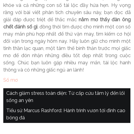
khỏe và cả những con số tài lộc đầy hứa hẹn. Hy vọng
rằng với bài viết phân tích chuyên sâu này, bạn đọc đã
giải đáp được triệt để thắc mắc
nằm mơ thấy đàn ông
chết đánh số gì
, đồng thời tìm được cho mình một con số
may mắn phù hợp nhất để thử vận may, tìm kiếm cơ hội
đổi vận trong ngày hôm nay. Hãy luôn giữ cho mình một
tinh thần lạc quan, một tâm thế bình thản trước mọi giấc
mơ để đón nhận những điều tốt đẹp nhất trong cuộc
sống. Chúc bạn luôn gặp nhiều may mắn, tài lộc hanh
thông và có những giấc ngủ an lành!
Sổ mơ
Điều
Cách giảm stress toàn diện: Từ cấp cứu tâm lý đến lối
sống an yên
hướng
Tiểu sử Marcus Rashford: Hành trình vươn tới đỉnh cao
bài
bóng đá
viết