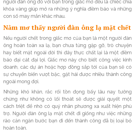
người đàn ông đó với bạn trong giấc mơ đều là chiếc chìa
khóa vàng giúp mở ra những ý nghĩa điềm báo và những
con số may mắn khác nhau.
Nằm mơ thấy người đàn ông lạ mặt chết
Nếu người chết trong giấc mơ của bạn là một người đàn
ông hoàn toàn xa lạ, bạn chưa từng gặp gỡ, trò chuyện
hay biết mặt ngoài đời thì đây thực chất lại là một điềm
báo đại cát đại lợi. Giấc mơ này cho biết công việc kinh
doanh, các dự án hoặc hợp đồng sắp tới của bạn sẽ có
sự chuyển biến vượt bậc, gặt hái được nhiều thành công
ngoài mong đợi.
Những khó khăn, rắc rối tồn đọng bấy lâu nay tưởng
chừng như không có lối thoát sẽ được giải quyết một
cách triệt để nhờ có quý nhân phương xa xuất hiện phù
trợ. Người đàn ông lạ mặt chết đi giống như việc những
rào cản ngăn bước bạn đi đến thành công đã bị loại bỏ
hoàn toàn.