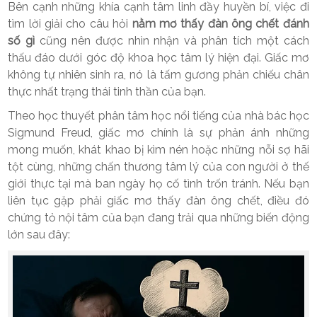
Bên cạnh những khía cạnh tâm linh đầy huyền bí, việc đi
tìm lời giải cho câu hỏi
nằm mơ thấy đàn ông chết đánh
số gì
cũng nên được nhìn nhận và phân tích một cách
thấu đáo dưới góc độ khoa học tâm lý hiện đại. Giấc mơ
không tự nhiên sinh ra, nó là tấm gương phản chiếu chân
thực nhất trạng thái tinh thần của bạn.
Theo học thuyết phân tâm học nổi tiếng của nhà bác học
Sigmund Freud, giấc mơ chính là sự phản ánh những
mong muốn, khát khao bị kìm nén hoặc những nỗi sợ hãi
tột cùng, những chấn thương tâm lý của con người ở thế
giới thực tại mà ban ngày họ cố tình trốn tránh. Nếu bạn
liên tục gặp phải giấc mơ thấy đàn ông chết, điều đó
chứng tỏ nội tâm của bạn đang trải qua những biến động
lớn sau đây: