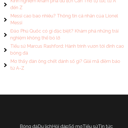
Kinh nghiệm khám phá du lịch Cần Thơ tự túc từ A
đến Z
Messi cao bao nhiêu? Thông tin cá nhân của Lionel
Messi
Đảo Phú Quốc có gì đặc biệt? Khám phá những trải
nghiệm không thể bỏ lỡ
Tiểu sử Marcus Rashford: Hành trình vươn tới đỉnh cao
bóng đá
Mơ thấy đàn ông chết đánh số gì? Giải mã điềm báo
từ A-Z
Bóng đá
Du lịch
Hỏi đáp
Sổ mơ
Tiểu sử
Tin tức