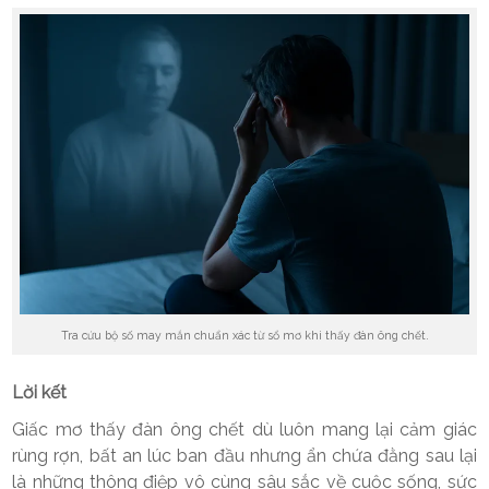
Tra cứu bộ số may mắn chuẩn xác từ sổ mơ khi thấy đàn ông chết.
Lời kết
Giấc mơ thấy đàn ông chết dù luôn mang lại cảm giác
rùng rợn, bất an lúc ban đầu nhưng ẩn chứa đằng sau lại
là những thông điệp vô cùng sâu sắc về cuộc sống, sức