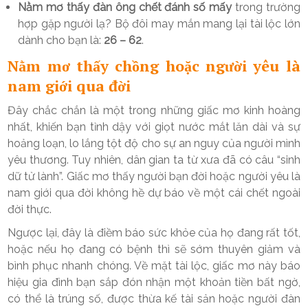
Nằm mơ thấy đàn ông chết đánh số mấy
trong trường
hợp gặp người lạ? Bộ đôi may mắn mang lại tài lộc lớn
dành cho bạn là:
26 – 62
.
Nằm mơ thấy chồng hoặc người yêu là
nam giới qua đời
Đây chắc chắn là một trong những giấc mơ kinh hoàng
nhất, khiến bạn tỉnh dậy với giọt nước mắt lăn dài và sự
hoảng loạn, lo lắng tột độ cho sự an nguy của người mình
yêu thương. Tuy nhiên, dân gian ta từ xưa đã có câu “sinh
dữ tử lành”. Giấc mơ thấy người bạn đời hoặc người yêu là
nam giới qua đời không hề dự báo về một cái chết ngoài
đời thực.
Ngược lại, đây là điềm báo sức khỏe của họ đang rất tốt,
hoặc nếu họ đang có bệnh thì sẽ sớm thuyên giảm và
bình phục nhanh chóng. Về mặt tài lộc, giấc mơ này báo
hiệu gia đình bạn sắp đón nhận một khoản tiền bất ngờ,
có thể là trúng số, được thừa kế tài sản hoặc người đàn