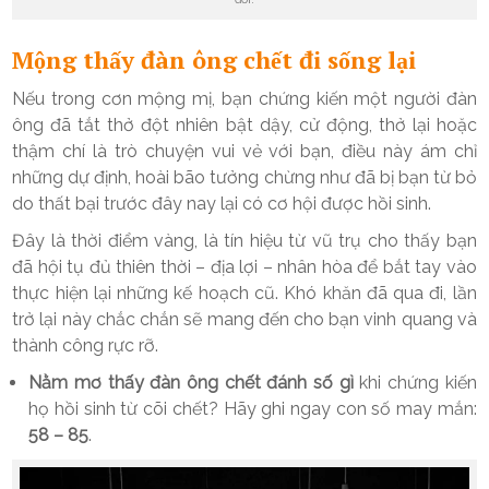
Mộng thấy đàn ông chết đi sống lại
Nếu trong cơn mộng mị, bạn chứng kiến một người đàn
ông đã tắt thở đột nhiên bật dậy, cử động, thở lại hoặc
thậm chí là trò chuyện vui vẻ với bạn, điều này ám chỉ
những dự định, hoài bão tưởng chừng như đã bị bạn từ bỏ
do thất bại trước đây nay lại có cơ hội được hồi sinh.
Đây là thời điểm vàng, là tín hiệu từ vũ trụ cho thấy bạn
đã hội tụ đủ thiên thời – địa lợi – nhân hòa để bắt tay vào
thực hiện lại những kế hoạch cũ. Khó khăn đã qua đi, lần
trở lại này chắc chắn sẽ mang đến cho bạn vinh quang và
thành công rực rỡ.
Nằm mơ thấy đàn ông chết đánh số gì
khi chứng kiến
họ hồi sinh từ cõi chết? Hãy ghi ngay con số may mắn:
58 – 85
.