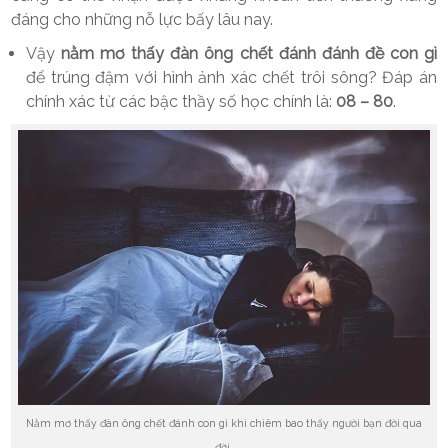
đáng cho những nỗ lực bấy lâu nay.
Vậy
nằm mơ thấy đàn ông chết đánh đánh đề con gì
để trúng đậm với hình ảnh xác chết trôi sông? Đáp án
chính xác từ các bậc thầy số học chính là:
08 – 80
.
Nằm mơ thấy đàn ông chết đánh con gì khi chiêm bao thấy người bạn đời qua
đời.