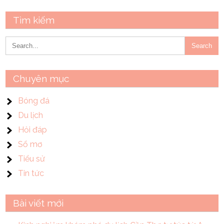
Tìm kiếm
Chuyên mục
Bóng đá
Du lịch
Hỏi đáp
Sổ mơ
Tiểu sử
Tin tức
Bài viết mới