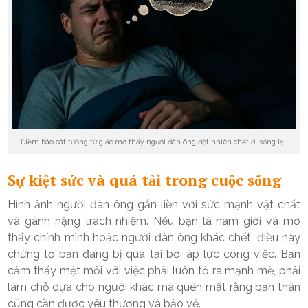
Điềm báo cát tường từ giấc mơ thấy người đàn ông đột nhiên chết đi sống lại.
Sự kiệt sức và quá tải trong cuộc sống
Hình ảnh người đàn ông gắn liền với sức mạnh vật chất
và gánh nặng trách nhiệm. Nếu bạn là nam giới và mơ
thấy chính mình hoặc người đàn ông khác chết, điều này
chứng tỏ bạn đang bị quá tải bởi áp lực công việc. Bạn
cảm thấy mệt mỏi với việc phải luôn tỏ ra mạnh mẽ, phải
làm chỗ dựa cho người khác mà quên mất rằng bản thân
cũng cần được yêu thương và bảo vệ.