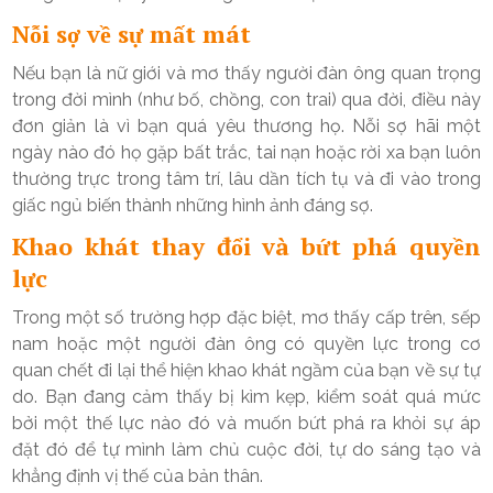
Nỗi sợ về sự mất mát
Nếu bạn là nữ giới và mơ thấy người đàn ông quan trọng
trong đời mình (như bố, chồng, con trai) qua đời, điều này
đơn giản là vì bạn quá yêu thương họ. Nỗi sợ hãi một
ngày nào đó họ gặp bất trắc, tai nạn hoặc rời xa bạn luôn
thường trực trong tâm trí, lâu dần tích tụ và đi vào trong
giấc ngủ biến thành những hình ảnh đáng sợ.
Khao khát thay đổi và bứt phá quyền
lực
Trong một số trường hợp đặc biệt, mơ thấy cấp trên, sếp
nam hoặc một người đàn ông có quyền lực trong cơ
quan chết đi lại thể hiện khao khát ngầm của bạn về sự tự
do. Bạn đang cảm thấy bị kìm kẹp, kiểm soát quá mức
bởi một thế lực nào đó và muốn bứt phá ra khỏi sự áp
đặt đó để tự mình làm chủ cuộc đời, tự do sáng tạo và
khẳng định vị thế của bản thân.