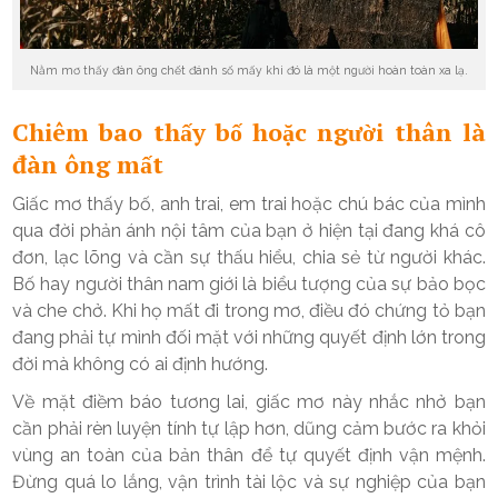
Nằm mơ thấy đàn ông chết đánh số mấy khi đó là một người hoàn toàn xa lạ.
Chiêm bao thấy bố hoặc người thân là
đàn ông mất
Giấc mơ thấy bố, anh trai, em trai hoặc chú bác của mình
qua đời phản ánh nội tâm của bạn ở hiện tại đang khá cô
đơn, lạc lõng và cần sự thấu hiểu, chia sẻ từ người khác.
Bố hay người thân nam giới là biểu tượng của sự bảo bọc
và che chở. Khi họ mất đi trong mơ, điều đó chứng tỏ bạn
đang phải tự mình đối mặt với những quyết định lớn trong
đời mà không có ai định hướng.
Về mặt điềm báo tương lai, giấc mơ này nhắc nhở bạn
cần phải rèn luyện tính tự lập hơn, dũng cảm bước ra khỏi
vùng an toàn của bản thân để tự quyết định vận mệnh.
Đừng quá lo lắng, vận trình tài lộc và sự nghiệp của bạn