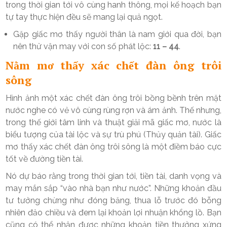
trong thời gian tới vô cùng hanh thông, mọi kế hoạch bạn
tự tay thực hiện đều sẽ mang lại quả ngọt.
Gặp giấc mơ thấy người thân là nam giới qua đời, bạn
nên thử vận may với con số phát lộc:
11 – 44
.
Nằm mơ thấy xác chết đàn ông trôi
sông
Hình ảnh một xác chết đàn ông trôi bồng bềnh trên mặt
nước nghe có vẻ vô cùng rùng rợn và ám ảnh. Thế nhưng,
trong thế giới tâm linh và thuật giải mã giấc mơ, nước là
biểu tượng của tài lộc và sự trù phú (Thủy quản tài). Giấc
mơ thấy xác chết đàn ông trôi sông là một điềm báo cực
tốt về đường tiền tài.
Nó dự báo rằng trong thời gian tới, tiền tài, danh vọng và
may mắn sắp “vào nhà bạn như nước”. Những khoản đầu
tư tưởng chừng như đóng băng, thua lỗ trước đó bỗng
nhiên đảo chiều và đem lại khoản lợi nhuận khổng lồ. Bạn
cũng có thể nhận được những khoản tiền thưởng xứng