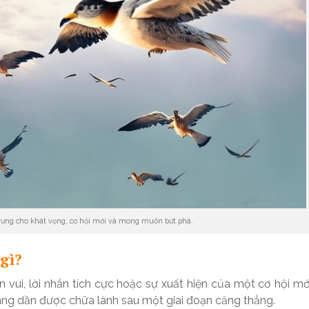
rưng cho khát vọng, cơ hội mới và mong muốn bứt phá.
 gì?
 vui, lời nhắn tích cực hoặc sự xuất hiện của một cơ hội mớ
ng dần được chữa lành sau một giai đoạn căng thẳng.