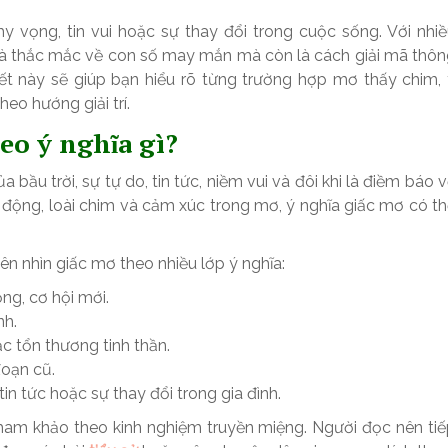
 vọng, tin vui hoặc sự thay đổi trong cuộc sống. Với nhi
là thắc mắc về con số may mắn mà còn là cách giải mã thô
iết này sẽ giúp bạn hiểu rõ từng trường hợp mơ thấy chim,
eo hướng giải trí.
o ý nghĩa gì?
bầu trời, sự tự do, tin tức, niềm vui và đôi khi là điềm báo 
động, loài chim và cảm xúc trong mơ, ý nghĩa giấc mơ có t
nên nhìn giấc mơ theo nhiều lớp ý nghĩa:
ng, cơ hội mới.
nh.
c tổn thương tinh thần.
đoạn cũ.
in tức hoặc sự thay đổi trong gia đình.
tham khảo theo kinh nghiệm truyền miệng. Người đọc nên ti