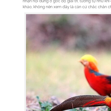
nhận nội dung ở góc độ giải trí, tương tự như kh
khảo, không nên xem đây là căn cứ chắc chắn cho