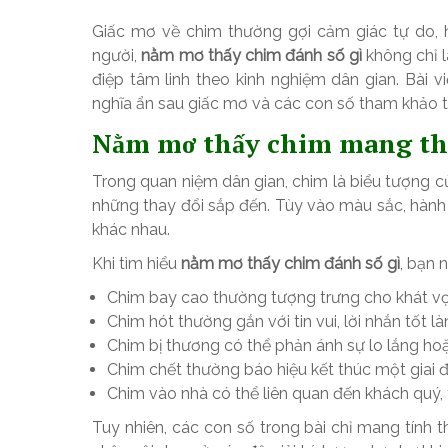
Giấc mơ về chim thường gợi cảm giác tự do, hy
người,
nằm mơ thấy chim đánh số gì
không chỉ 
điệp tâm linh theo kinh nghiệm dân gian. Bài v
nghĩa ẩn sau giấc mơ và các con số tham khảo th
Nằm mơ thấy chim mang the
Trong quan niệm dân gian, chim là biểu tượng của 
những thay đổi sắp đến. Tùy vào màu sắc, hành 
khác nhau.
Khi tìm hiểu
nằm mơ thấy chim đánh số gì
, bạn 
Chim bay cao thường tượng trưng cho khát vọ
Chim hót thường gắn với tin vui, lời nhắn tốt là
Chim bị thương có thể phản ánh sự lo lắng hoặ
Chim chết thường báo hiệu kết thúc một giai 
Chim vào nhà có thể liên quan đến khách quý, t
Tuy nhiên, các con số trong bài chỉ mang tính 