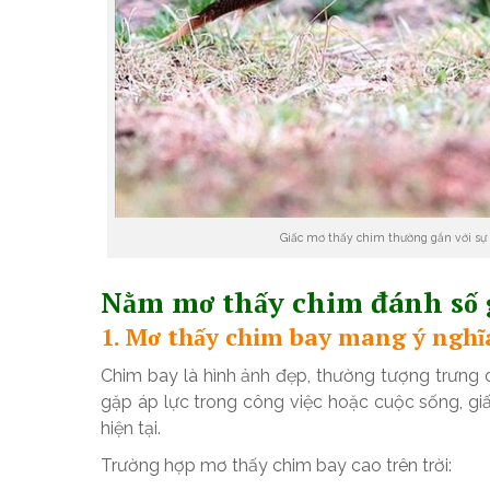
Giấc mơ thấy chim thường gắn với sự t
Nằm mơ thấy chim đánh số g
1. Mơ thấy chim bay mang ý nghĩ
Chim bay là hình ảnh đẹp, thường tượng trưng c
gặp áp lực trong công việc hoặc cuộc sống, g
hiện tại.
Trường hợp mơ thấy chim bay cao trên trời: