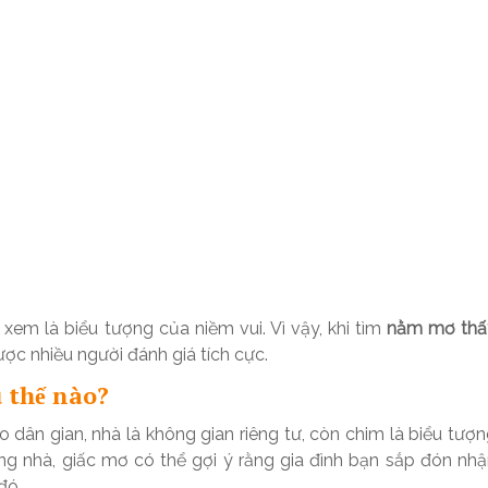
 xem là biểu tượng của niềm vui. Vì vậy, khi tìm
nằm mơ thấ
ợc nhiều người đánh giá tích cực.
 thế nào?
 dân gian, nhà là không gian riêng tư, còn chim là biểu tượ
rong nhà, giấc mơ có thể gợi ý rằng gia đình bạn sắp đón nh
đó.