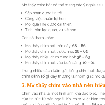
Mơ thấy chim hót có thể mang các ý nghĩa sau:
Sắp nhận được tin tốt.
Công việc thuận lợi hơn.
Mối quan hệ được cải thiện.
Tinh thần lạc quan, vui vẻ hơn.
Con số tham khảo:
Mơ thấy chim hót trên cây:
68 – 86
.
Mơ thấy chim hót trước nhà:
26 – 62
.
Mơ thấy nhiều chim cùng hót:
38 – 83
.
Mơ thấy chim hót vào buổi sáng:
10 – 01
.
Trong nhiều cách luận giải, tiếng chim hót được
chim đánh số gì
, đây thường là nhóm giấc mơ đư
3. Mơ thấy chim vào nhà nên hiểu
Chim vào nhà là một hình ảnh khá đặc biệt. Theo
của tin tức từ bên ngoài. Khi chim xuất hiện t
một sự kiện, một lời mời hoặc một thay đổi nào 