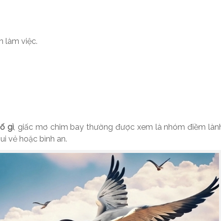
 làm việc.
ố gì
, giấc mơ chim bay thường được xem là nhóm điềm lành
i vẻ hoặc bình an.