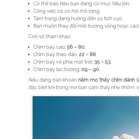
Có thể báo hiệu bạn đang có mục tiêu lớn.
Công việc có cơ hội mở rộng.
Tâm trạng đang hướng đến sự tích cực.
Bạn muốn thay đổi môi trường sống hoặc cách
Con số tham khảo:
Chim bay cao:
56 – 80
.
Chim bay theo đàn:
22 – 88
.
Chim bay về phía mặt trời:
35 – 53
.
Chim bay lạc hướng:
09 – 90
.
Nếu đang băn khoăn
nằm mơ thấy chim đánh s
đặc biệt khi trong mơ bạn cảm thấy nhẹ nhõm, vu