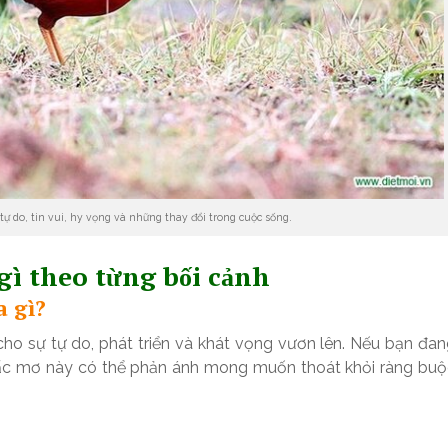
ự do, tin vui, hy vọng và những thay đổi trong cuộc sống.
ì theo từng bối cảnh
a gì?
ho sự tự do, phát triển và khát vọng vươn lên. Nếu bạn đa
iấc mơ này có thể phản ánh mong muốn thoát khỏi ràng buộ