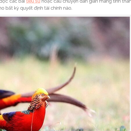
i đọc các bài
tiểu sử
hoặc câu chuyện dân gian mang tính tha
 bất kỳ quyết định tài chính nào.