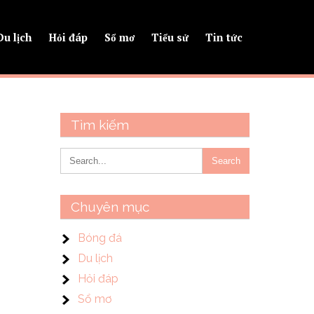
Du lịch
Hỏi đáp
Sổ mơ
Tiểu sử
Tin tức
Tìm kiếm
Chuyên mục
Bóng đá
Du lịch
Hỏi đáp
Sổ mơ