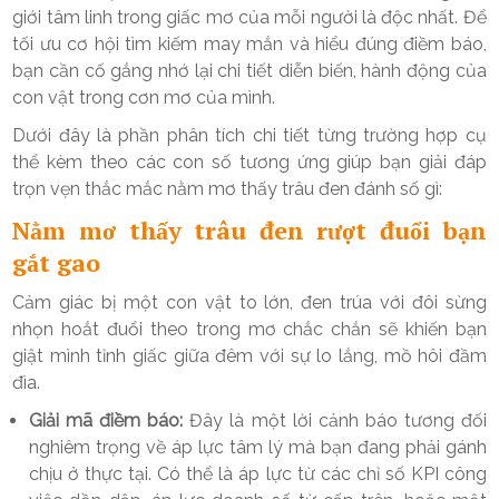
giới tâm linh trong giấc mơ của mỗi người là độc nhất. Để
tối ưu cơ hội tìm kiếm may mắn và hiểu đúng điềm báo,
bạn cần cố gắng nhớ lại chi tiết diễn biến, hành động của
con vật trong cơn mơ của mình.
Dưới đây là phần phân tích chi tiết từng trường hợp cụ
thể kèm theo các con số tương ứng giúp bạn giải đáp
trọn vẹn thắc mắc nằm mơ thấy trâu đen đánh số gì:
Nằm mơ thấy trâu đen rượt đuổi bạn
gắt gao
Cảm giác bị một con vật to lớn, đen trúa với đôi sừng
nhọn hoắt đuổi theo trong mơ chắc chắn sẽ khiến bạn
giật mình tỉnh giấc giữa đêm với sự lo lắng, mồ hôi đầm
đìa.
Giải mã điềm báo:
Đây là một lời cảnh báo tương đối
nghiêm trọng về áp lực tâm lý mà bạn đang phải gánh
chịu ở thực tại. Có thể là áp lực từ các chỉ số KPI công