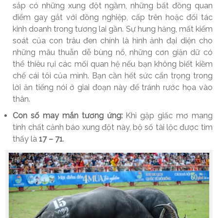
sắp có những xung đột ngầm, những bất đồng quan
điểm gay gắt với đồng nghiệp, cấp trên hoặc đối tác
kinh doanh trong tương lai gần. Sự hung hăng, mất kiểm
soát của con trâu đen chính là hình ảnh đại diện cho
những mâu thuẫn dễ bùng nổ, những cơn giận dữ có
thể thiêu rụi các mối quan hệ nếu bạn không biết kiềm
chế cái tôi của mình. Bạn cần hết sức cẩn trọng trong
lời ăn tiếng nói ở giai đoạn này để tránh rước họa vào
thân.
Con số may mắn tương ứng:
Khi gặp giấc mơ mang
tính chất cảnh báo xung đột này, bộ số tài lộc được tìm
thấy là
17 – 71
.