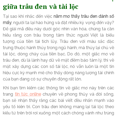
giữa trâu đen và tài lộc
Tại sao khi nhắc đến việc
nằm mơ thấy trâu đen đánh số
mấy
, người ta lại hào hứng và đặt nhiều kỳ vọng đến vậy?
Để giải mã điều này dưới góc nhìn văn hóa, chúng ta cần
hiểu rằng con trâu trong tâm thức người Việt là biểu
tượng của tiền tài tích lũy. Trâu đen với màu sắc đặc
trưng thuộc hành thủy trong ngũ hành, mà thủy lại chủ về
tài lộc, dòng chảy của tiền bạc. Do đó, một giấc mơ về
trâu đen, dù là lành hay dữ về mặt điềm báo tâm lý, thì về
mặt xây dựng các con số tài lộc, nó vẫn luôn là một tín
hiệu cực kỳ mạnh mẽ cho thấy dòng năng lượng tài chính
của bạn đang có sự chuyển động rất lớn.
Khi bạn tìm kiếm các thông tin về giấc mơ này trên các
trang
tin tức online
chuyên về phong thủy và đời sống,
bạn sẽ nhận thấy rằng các bài viết đều nhấn mạnh vào
yếu tố kiên trì. Con trâu đen không mang lại tài lộc theo
kiểu từ trên trời rơi xuống một cách chóng vánh như trúng