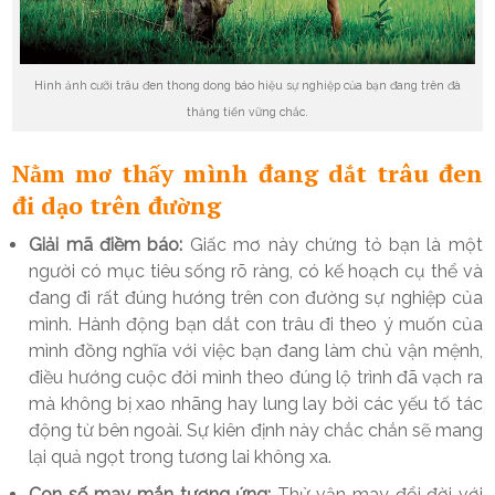
Hình ảnh cưỡi trâu đen thong dong báo hiệu sự nghiệp của bạn đang trên đà
thăng tiến vững chắc.
Nằm mơ thấy mình đang dắt trâu đen
đi dạo trên đường
Giải mã điềm báo:
Giấc mơ này chứng tỏ bạn là một
người có mục tiêu sống rõ ràng, có kế hoạch cụ thể và
đang đi rất đúng hướng trên con đường sự nghiệp của
mình. Hành động bạn dắt con trâu đi theo ý muốn của
mình đồng nghĩa với việc bạn đang làm chủ vận mệnh,
điều hướng cuộc đời mình theo đúng lộ trình đã vạch ra
mà không bị xao nhãng hay lung lay bởi các yếu tố tác
động từ bên ngoài. Sự kiên định này chắc chắn sẽ mang
lại quả ngọt trong tương lai không xa.
Con số may mắn tương ứng:
Thử vận may đổi đời với