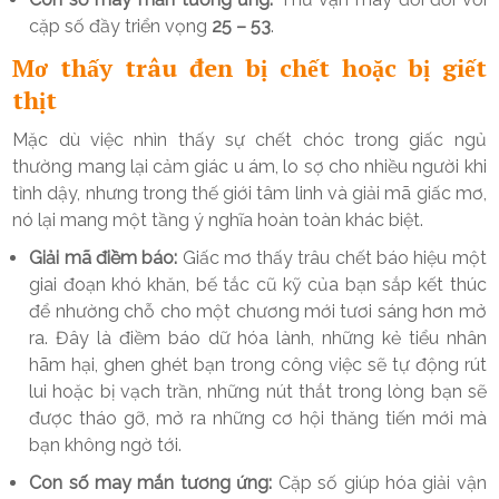
cặp số đầy triển vọng
25 – 53
.
Mơ thấy trâu đen bị chết hoặc bị giết
thịt
Mặc dù việc nhìn thấy sự chết chóc trong giấc ngủ
thường mang lại cảm giác u ám, lo sợ cho nhiều người khi
tỉnh dậy, nhưng trong thế giới tâm linh và giải mã giấc mơ,
nó lại mang một tầng ý nghĩa hoàn toàn khác biệt.
Giải mã điềm báo:
Giấc mơ thấy trâu chết báo hiệu một
giai đoạn khó khăn, bế tắc cũ kỹ của bạn sắp kết thúc
để nhường chỗ cho một chương mới tươi sáng hơn mở
ra. Đây là điềm báo dữ hóa lành, những kẻ tiểu nhân
hãm hại, ghen ghét bạn trong công việc sẽ tự động rút
lui hoặc bị vạch trần, những nút thắt trong lòng bạn sẽ
được tháo gỡ, mở ra những cơ hội thăng tiến mới mà
bạn không ngờ tới.
Con số may mắn tương ứng:
Cặp số giúp hóa giải vận