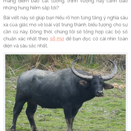
mang điềm báo cát tường, thịnh vượng hay cảnh báo
những hung hiểm sắp tới?
Bài viết này sẽ giúp bạn hiểu rõ hơn từng tầng ý nghĩa sâu
xa của giấc mơ về loài vật trung thành, biểu tượng cho sự
cần cù này. Đồng thời, chúng tôi sẽ tổng hợp các bộ số
chuẩn xác nhất theo
sổ mơ
để bạn đọc có cái nhìn toàn
diện và sâu sắc nhất.