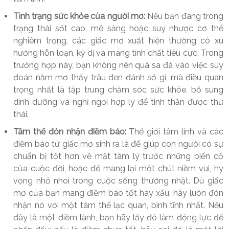
Tình trạng sức khỏe của người mơ:
Nếu bạn đang trong
trạng thái sốt cao, mê sảng hoặc suy nhược cơ thể
nghiêm trọng, các giấc mơ xuất hiện thường có xu
hướng hỗn loạn, kỳ dị và mang tính chất tiêu cực. Trong
trường hợp này, bạn không nên quá sa đà vào việc suy
đoán nằm mơ thấy trâu đen đánh số gì, mà điều quan
trọng nhất là tập trung chăm sóc sức khỏe, bổ sung
dinh dưỡng và nghỉ ngơi hợp lý để tinh thần được thư
thái.
Tâm thế đón nhận điềm báo:
Thế giới tâm linh và các
điềm báo từ giấc mơ sinh ra là để giúp con người có sự
chuẩn bị tốt hơn về mặt tâm lý trước những biến cố
của cuộc đời, hoặc để mang lại một chút niềm vui, hy
vọng nhỏ nhoi trong cuộc sống thường nhật. Dù giấc
mơ của bạn mang điềm báo tốt hay xấu, hãy luôn đón
nhận nó với một tâm thế lạc quan, bình tĩnh nhất. Nếu
đây là một điềm lành, bạn hãy lấy đó làm động lực để