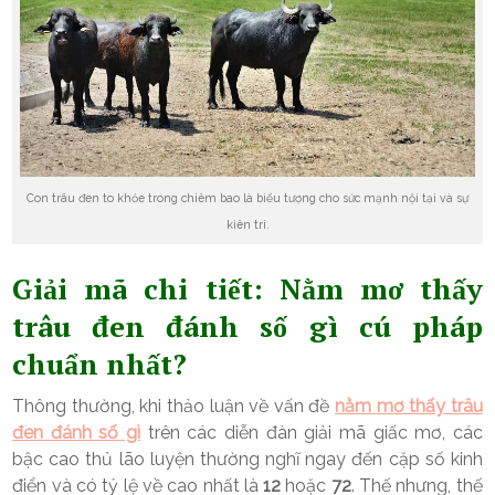
Con trâu đen to khỏe trong chiêm bao là biểu tượng cho sức mạnh nội tại và sự
kiên trì.
Giải mã chi tiết: Nằm mơ thấy
trâu đen đánh số gì cú pháp
chuẩn nhất?
Thông thường, khi thảo luận về vấn đề
nằm
mơ thấy trâu
đen đánh số gì
trên các diễn đàn giải mã giấc mơ, các
bậc cao thủ lão luyện thường nghĩ ngay đến cặp số kinh
điển và có tỷ lệ về cao nhất là
12
hoặc
72
. Thế nhưng, thế