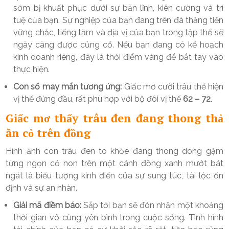
sớm bị khuất phục dưới sự bản lĩnh, kiên cường và trí
tuệ của bạn. Sự nghiệp của bạn đang trên đà thăng tiến
vững chắc, tiếng tăm và địa vị của bạn trong tập thể sẽ
ngày càng được củng cố. Nếu bạn đang có kế hoạch
kinh doanh riêng, đây là thời điểm vàng để bắt tay vào
thực hiện.
Con số may mắn tương ứng:
Giấc mơ cưỡi trâu thể hiện
vị thế đứng đầu, rất phù hợp với bộ đôi vị thế
62 – 72
.
Giấc mơ thấy trâu đen đang thong thả
ăn cỏ trên đồng
Hình ảnh con trâu đen to khỏe đang thong dong gặm
từng ngọn cỏ non trên một cánh đồng xanh mướt bát
ngát là biểu tượng kinh điển của sự sung túc, tài lộc ổn
định và sự an nhàn.
Giải mã điềm báo:
Sắp tới bạn sẽ đón nhận một khoảng
thời gian vô cùng yên bình trong cuộc sống. Tình hình