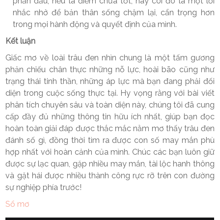
phấn đấu; nếu là điềm chưa tốt, hãy coi đó là một lời
nhắc nhở để bản thân sống chậm lại, cẩn trọng hơn
trong mọi hành động và quyết định của mình.
Kết luận
Giấc mơ về loài trâu đen nhìn chung là một tấm gương
phản chiếu chân thực những nỗ lực, hoài bão cũng như
trạng thái tinh thần, những áp lực mà bạn đang phải đối
diện trong cuộc sống thực tại. Hy vọng rằng với bài viết
phân tích chuyên sâu và toàn diện này, chúng tôi đã cung
cấp đầy đủ những thông tin hữu ích nhất, giúp bạn đọc
hoàn toàn giải đáp được thắc mắc nằm mơ thấy trâu đen
đánh số gì, đồng thời tìm ra được con số may mắn phù
hợp nhất với hoàn cảnh của mình. Chúc các bạn luôn giữ
được sự lạc quan, gặp nhiều may mắn, tài lộc hanh thông
và gặt hái được nhiều thành công rực rỡ trên con đường
sự nghiệp phía trước!
Sổ mơ