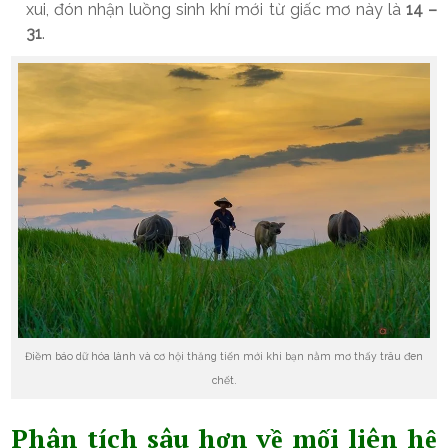
xui, đón nhận luồng sinh khí mới từ giấc mơ này là
14 –
31
.
Điềm báo dữ hóa lành và cơ hội thăng tiến mới khi bạn nằm mơ thấy trâu đen
chết.
Phân tích sâu hơn về mối liên hệ