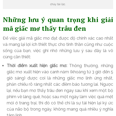
chảy tài lộc.
Những lưu ý quan trọng khi giải
mã giấc mơ thấy trâu đen
Để việc giải mã giấc mơ đạt được độ chính xác cao nhất
và mang lại lợi ích thiết thực cho tinh thần cũng như cuộc
sống của bạn, việc ghi nhớ những lưu ý sau đây là vô
cùng cần thiết:
Thời điểm xuất hiện giấc mơ:
Thông thường, những
giấc mơ xuất hiện vào canh năm (khoảng từ 3 giờ đến 5
giờ sáng) được coi là những giấc mơ linh ứng nhất,
phản chiếu rõ ràng nhất các điềm báo tương lai. Ngược
lại, nếu bạn mơ thấy trâu đen ngay sau khi xem một bộ
phim về làng quê, hoặc sau một ngày làm việc quá mệt
mỏi ở trang trại, thì đó có thể chỉ là sự tái hiện lại ký ức
của não bộ trong ngày, không mang quá nhiều ý nghĩa
tâm linh.