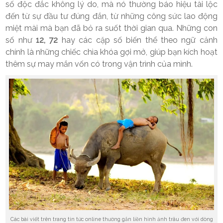
số độc đắc không lý do, mà nó thường báo hiệu tài lộc
đến từ sự đầu tư đúng đắn, từ những công sức lao động
miệt mài mà bạn đã bỏ ra suốt thời gian qua. Những con
số như
12, 72
hay các cặp số biến thể theo ngữ cảnh
chính là những chiếc chìa khóa gợi mở, giúp bạn kích hoạt
thêm sự may mắn vốn có trong vận trình của mình.
Các bài viết trên trang tin tức online thường gắn liền hình ảnh trâu đen với dòng