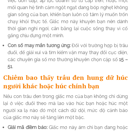
việc dồn dập, áp lực doanh số từ cấp trên, hoặc một
mối quan hệ tình cảm ngột ngạt đang bóp nghẹt không
gian sống của bạn, khiến bạn luôn có tâm lý muốn trốn
chạy khỏi thực tế. Giấc mơ này khuyên bạn nên dành
thời gian nghỉ ngơi, cân bằng lại cuộc sống thay vì cố
gắng chịu đựng một mình.
Con số may mắn tương ứng:
Đối với trường hợp bị trâu
đuổi, để giải xui và tìm kiếm vận may thay đổi cục diện,
các chuyên gia số mơ thường khuyên chọn cặp số
15 –
51
.
Chiêm bao thấy trâu đen hung dữ húc
người khác hoặc húc chính bạn
Nếu con trâu đen trong giấc mơ của bạn không chỉ dừng
lại ở việc đuổi theo mà lao vào húc bạn hoặc húc một
người xa lạ nào đó một cách dữ dội, mức độ cảnh báo
của giấc mơ này sẽ tăng lên một bậc.
Giải mã điềm báo:
Giấc mơ này ám chỉ bạn đang hoặc